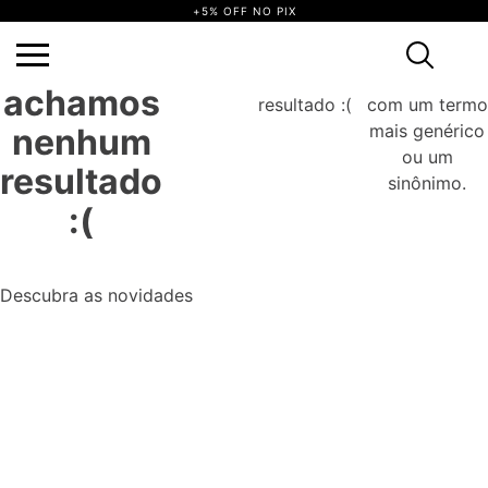
+5% OFF NO PIX
TERMOS MAIS BUSCADOS
1
º
vestido
2
º
blusa
3
º
calça
4
º
saia
5
º
top
6
º
biquini
7
º
short
Ops,
8
º
camisa
9
º
vestido preto
10
º
vestidos
não achamos nenhum resultado :(
Tente novamente com um termo mais
genérico ou um sinônimo.