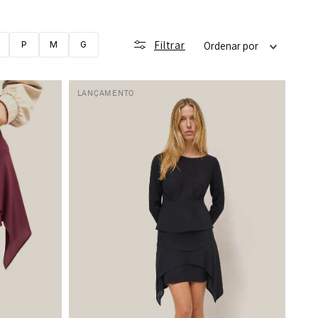
Filtrar
P
P
M
G
Ordenar por
LANÇAMENTO