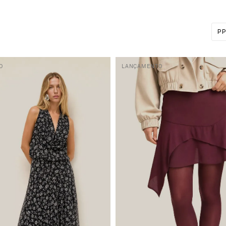
P
O
LANÇAMENTO