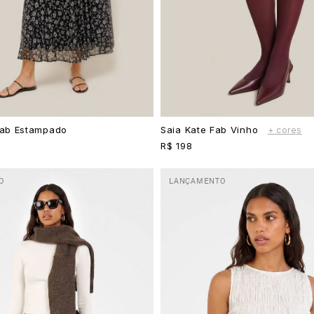
 Fab Estampado
Saia Kate Fab Vinho
+ cores
R$ 198
O
LANÇAMENTO