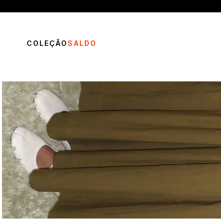
COLEÇÃO
SALDO
TERMOS MAIS BUSCADOS
1
º
vestido
2
º
blusa
3
º
calça
4
º
saia