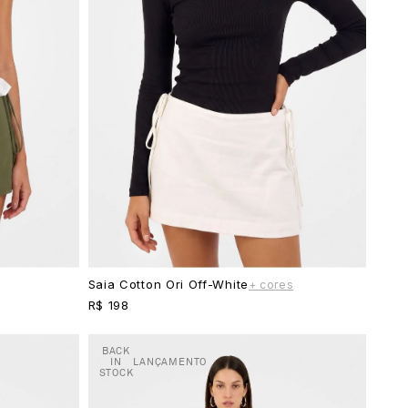
Saia Cotton Ori Off-White
+ cores
R$ 198
BACK
IN
LANÇAMENTO
STOCK