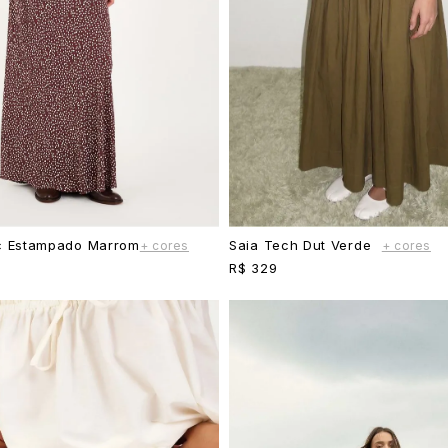
c Estampado Marrom
Saia Tech Dut Verde
+ cores
+ cores
R$ 329