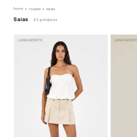
5
º
top
roupas
saias
6
º
biquini
Saias
43
produtos
7
º
short
8
º
camisa
LANÇAMENTO
LANÇAMENT
9
º
vestido preto
10
º
vestidos