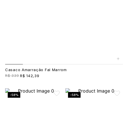
+
Casaco Amarração Fal Marrom
R$ 339
R$ 142,39
-58%
-58%