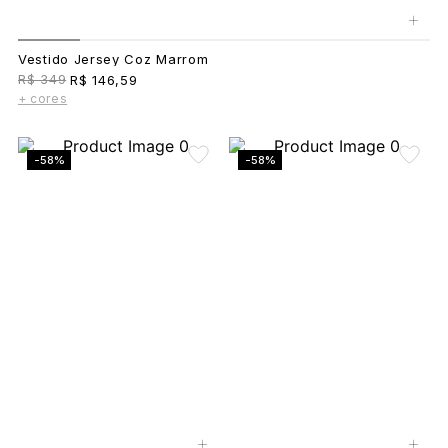
+
Vestido Jersey Coz Marrom
R$ 349
R$ 146,59
+ cores
-58%
-58%
+
+