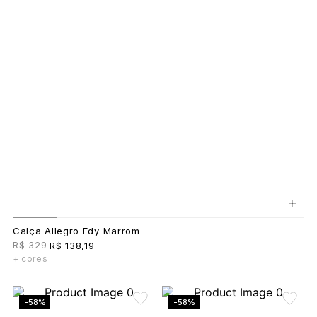
+
Calça Allegro Edy Marrom
R$ 329
R$ 138,19
+ cores
-58%
-58%