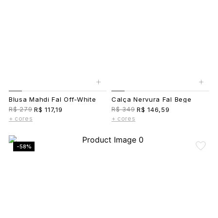
+
+
Blusa Mahdi Fal Off-White
Calça Nervura Fal Bege
R$ 279
R$ 349
R$ 117,19
R$ 146,59
+ cores
+ cores
-58%