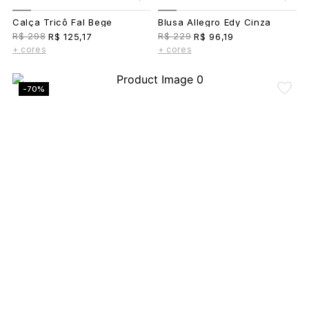
Calça Tricô Fal Bege
Blusa Allegro Edy Cinza
R$ 298
R$ 229
R$ 125,17
R$ 96,19
+ cores
+ cores
-70%