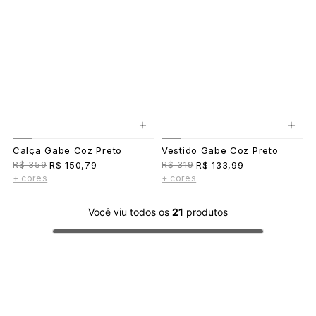
+
+
Calça Gabe Coz Preto
Vestido Gabe Coz Preto
R$ 359
R$ 319
R$ 150,79
R$ 133,99
+ cores
+ cores
Você viu todos os
21
produtos