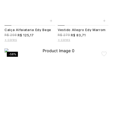
+
+
Calça Alfaiataria Edy Bege
Vestido Allegro Edy Marrom
R$ 298
R$ 279
R$ 125,17
R$ 83,71
+ cores
+ cores
-58%