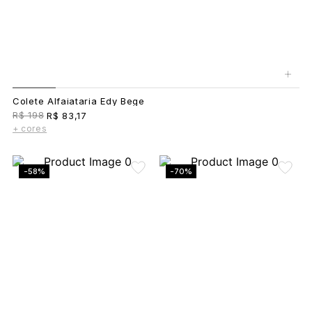
+
Colete Alfaiataria Edy Bege
R$ 198
R$ 83,17
+ cores
-58%
-70%