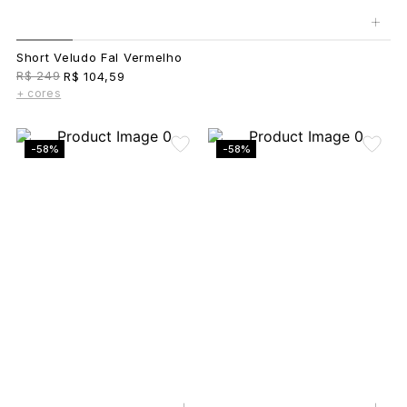
+
Short Veludo Fal Vermelho
R$ 249
R$ 104,59
+ cores
-58%
-58%
+
+