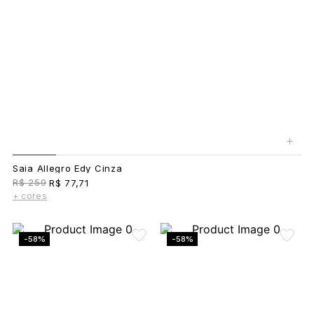
+
Saia Allegro Edy Cinza
R$ 259
R$ 77,71
+ cores
-58%
-58%