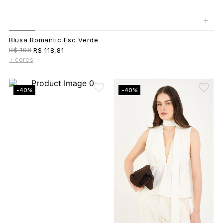
+
Blusa Romantic Esc Verde
R$ 198
R$ 118,81
+ cores
-40%
-40%