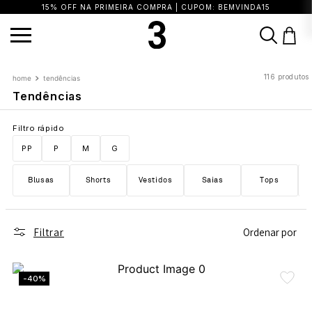
15% OFF NA PRIMEIRA COMPRA | CUPOM: BEMVINDA15
TERMOS MAIS BUSCADOS
1
º
vestido
2
º
calça
3
º
blusa
116
produtos
tendências
4
º
saia
5
º
biquini
6
º
top
7
º
short
Tendências
8
º
camisa
9
º
vestido preto
10
º
vestidos
Filtro rápido
PP
P
M
G
Blusas
Shorts
Vestidos
Saias
Tops
Filtrar
Ordenar por
-40%