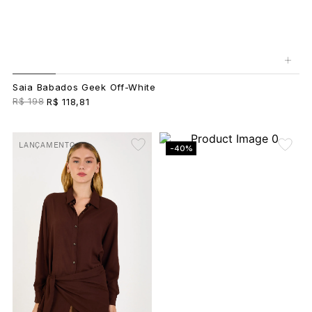
+
Saia Babados Geek Off-White
R$ 198
R$ 118,81
LANÇAMENTO
-40%