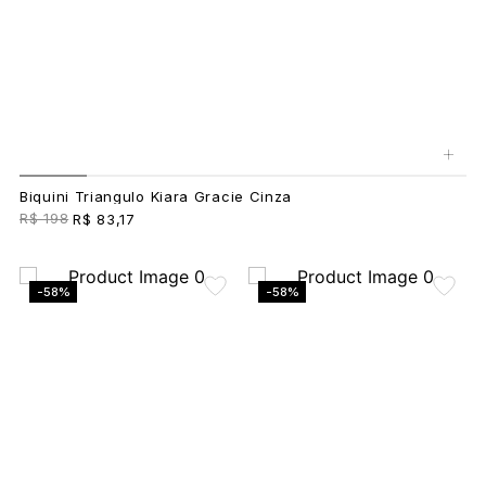
+
Biquini Triangulo Kiara Gracie Cinza
R$ 198
R$ 83,17
-58%
-58%