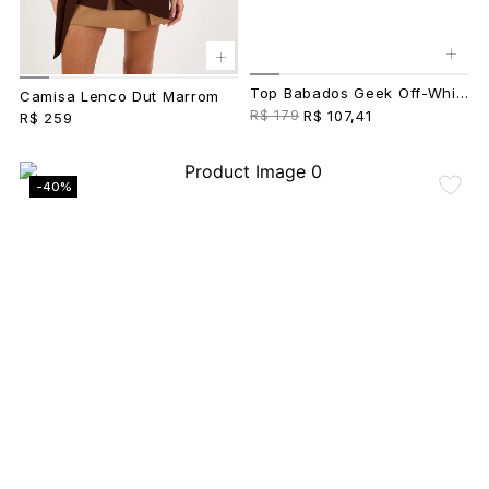
+
+
Top Babados Geek Off-White
Camisa Lenco Dut Marrom
R$ 179
R$ 107,41
R$ 259
-40%