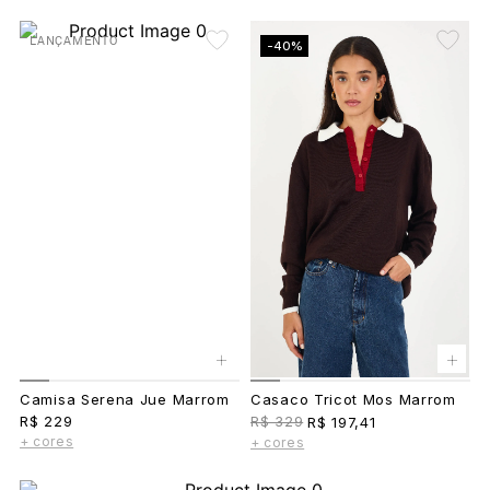
LANÇAMENTO
-40%
+
+
Camisa Serena Jue Marrom
Casaco Tricot Mos Marrom
R$ 229
R$ 329
R$ 197,41
+ cores
+ cores