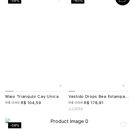
-58%
-40%
+
+
Maio Triangulo Cay Unica
Vestido Drops Bea Estampado Marrom
R$ 249
R$ 298
R$ 104,59
R$ 178,81
+ cores
-58%