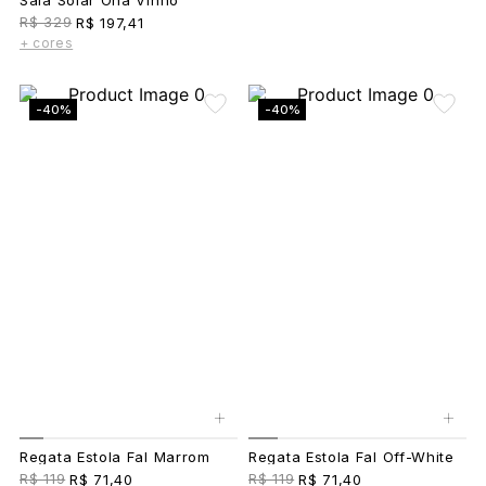
Saia Solar Ona Vinho
R$ 329
R$ 197,41
+ cores
-40%
-40%
+
+
Regata Estola Fal Marrom
Regata Estola Fal Off-White
R$ 119
R$ 119
R$ 71,40
R$ 71,40