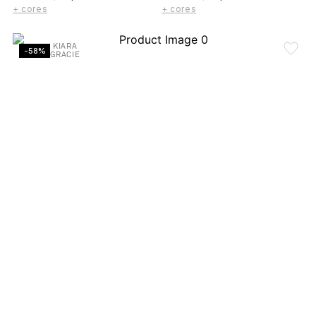
+ cores
+ cores
KIARA
-58%
GRACIE