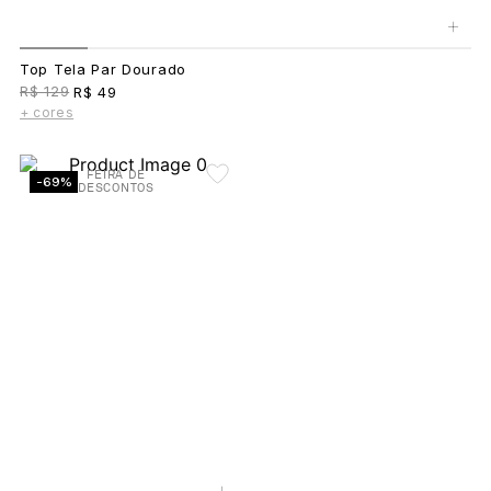
+
Top Tela Par Dourado
R$ 129
R$ 49
+ cores
FEIRA DE
-69%
DESCONTOS
+