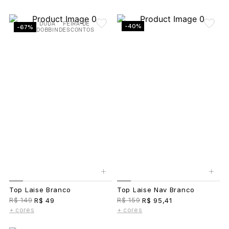
DUDA
FEIRA DE
-40%
-67%
DOBBIN
DESCONTOS
+
+
Top Laise Branco
Top Laise Nav Branco
R$ 149
R$ 159
R$ 49
R$ 95,41
+ cores
+ cores