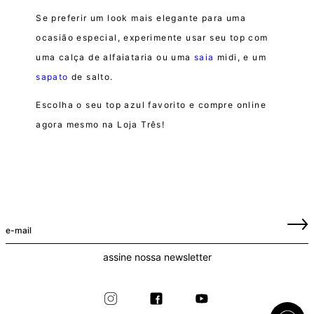
Se preferir um look mais elegante para uma
ocasião especial, experimente usar seu top com
uma calça de alfaiataria ou uma
saia
midi, e um
sapato
de salto.
Escolha o seu top azul favorito e compre online
agora mesmo na Loja Três!
assine nossa newsletter