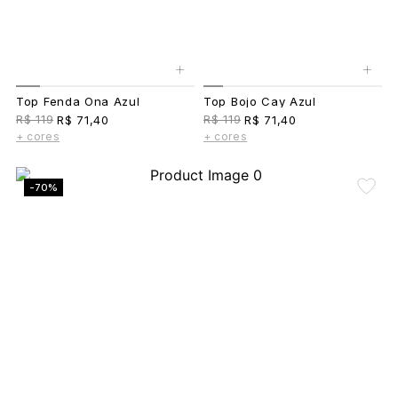
+
+
Top Fenda Ona Azul
Top Bojo Cay Azul
R$ 119
R$ 119
R$ 71,40
R$ 71,40
+ cores
+ cores
-70%