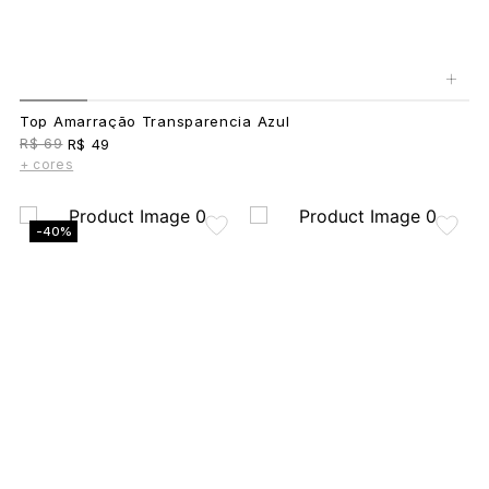
+
Top Amarração Transparencia Azul
R$ 69
R$ 49
+ cores
-40%