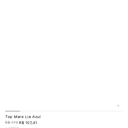
+
Top Mare Lia Azul
R$ 179
R$ 107,41
+ cores