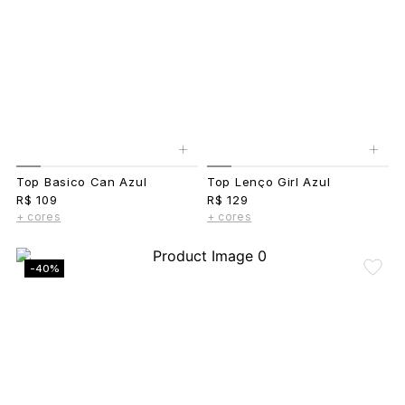
+
+
Top Basico Can Azul
Top Lenço Girl Azul
R$ 109
R$ 129
+ cores
+ cores
-40%