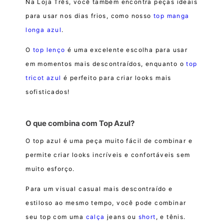
Na Loja Três, você também encontra peças ideais
para usar nos dias frios, como nosso
top manga
longa azul
.
O
top lenço
é uma excelente escolha para usar
em momentos mais descontraídos, enquanto o
top
tricot azul
é perfeito para criar looks mais
sofisticados!
O que combina com Top Azul?
O top azul é uma peça muito fácil de combinar e
permite criar looks incríveis e confortáveis sem
muito esforço.
Para um visual casual mais descontraído e
estiloso ao mesmo tempo, você pode combinar
seu top com uma
calça
jeans ou
short
, e tênis.