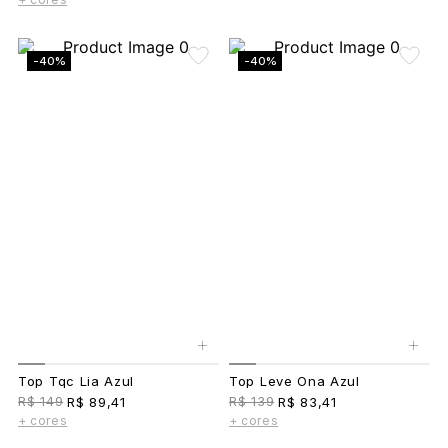
-40%
-40%
+
+
Top Tqc Lia Azul
Top Leve Ona Azul
R$ 149
R$ 139
R$ 89,41
R$ 83,41
+ cores
+ cores