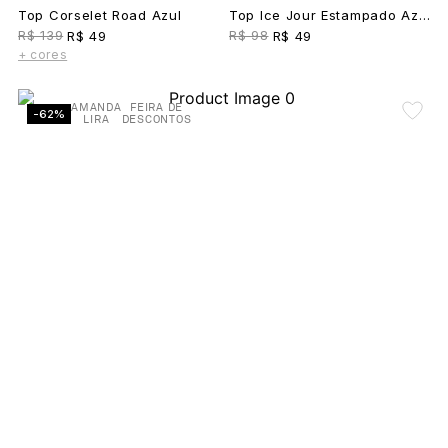
Top Corselet Road Azul
Top Ice Jour Estampado Azul
R$ 139
R$ 98
R$ 49
R$ 49
+ cores
AMANDA
FEIRA DE
-62%
LIRA
DESCONTOS