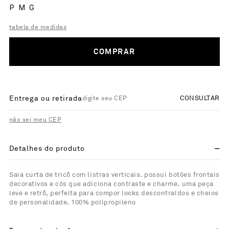
P
M
G
tabela de medidas
COMPRAR
Entrega ou retirada
CONSULTAR
não sei meu CEP
Detalhes do produto
Saia curta de tricô com listras verticais. possui botões frontais
decorativos e cós que adiciona contraste e charme. uma peça
leve e retrô, perfeita para compor looks descontraídos e cheios
de personalidade. 100% polipropileno