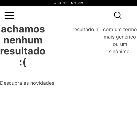
+5% OFF NO PIX
não achamos
Tente
Ops, não
Ops,
nenhum
novamente
achamos
resultado :(
com um termo
mais genérico
nenhum
ou um
resultado
sinônimo.
:(
Descubra as novidades