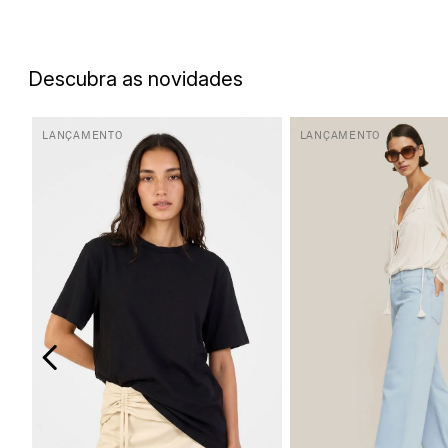
5
º
biquini
6
º
top
Descubra as novidades
7
º
short
8
º
camisa
LANÇAMENTO
LANÇAMENTO
9
º
vestido preto
10
º
vestidos