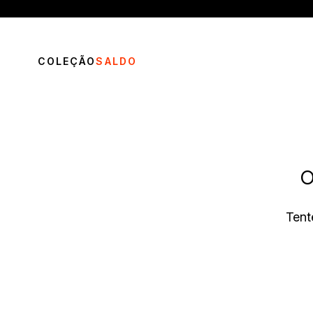
COLEÇÃO
SALDO
O
TERMOS MAIS BUSCADOS
Tent
1
º
vestido
2
º
calça
3
º
blusa
4
º
saia