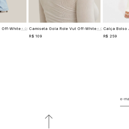
+ cores
+ cores
 Off-White
Camiseta Gola Role Vut Off-White
Calça Bolso 
R$ 109
R$ 259