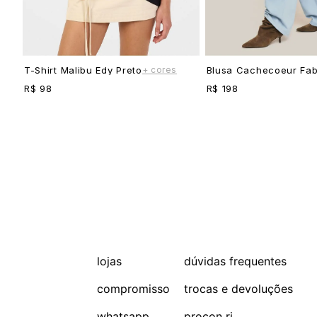
+ cores
T-Shirt Malibu Edy Preto
Blusa Cachecoeur Fab
R$ 98
R$ 198
lojas
dúvidas frequentes
compromisso
trocas e devoluções
whatsapp
procon rj