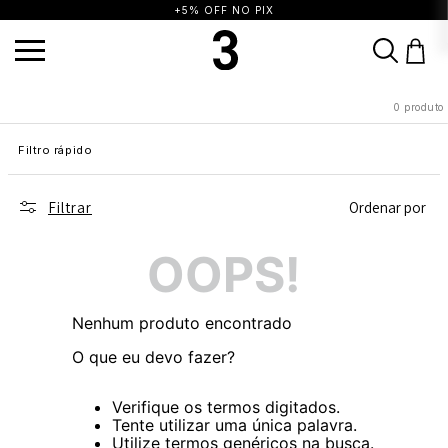
+5% OFF NO PIX
TERMOS MAIS BUSCADOS
0
produto
1
º
vestido
2
º
blusa
3
º
calça
Filtro rápido
4
º
saia
5
º
top
6
º
biquini
7
º
short
8
º
camisa
9
º
vestido preto
10
º
vestidos
Filtrar
Ordenar por
OOPS!
Nenhum produto encontrado
O que eu devo fazer?
Verifique os termos digitados.
Tente utilizar uma única palavra.
Utilize termos genéricos na busca.