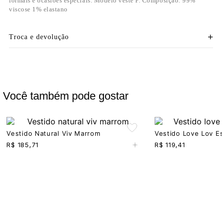
formais e ocasiões especiais. Modelo veste P. Composição: 99%
viscose 1% elastano
Troca e devolução
Você também pode gostar
Vestido Natural Viv Marrom
Vestido Love Lov 
+
R$
185,71
R$
119,41