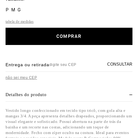
P
M
G
tabela de medidas
COMPRAR
CONSULTAR
Entrega ou retirada
não sei meu CEP
Detalhes do produto
Vestido longo confeccionado em tecido tipo tricô, com gola alta e
mangas 3/4. A peça apresenta detalhes drapeados, proporcionando um
visual elegante e sofisticado. Possui abertura na parte de trás da
bainha e um recorte nas costas, adicionando um toque de
modernidade. Fecho com zíper oculto na costura. Ideal para eventos