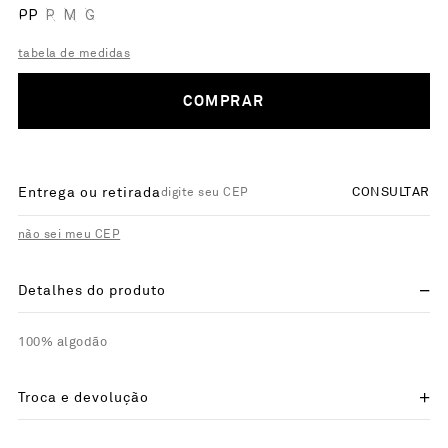
PP
P
M
G
tabela de medidas
COMPRAR
Entrega ou retirada
CONSULTAR
não sei meu CEP
Detalhes do produto
100% algodão
Troca e devolução