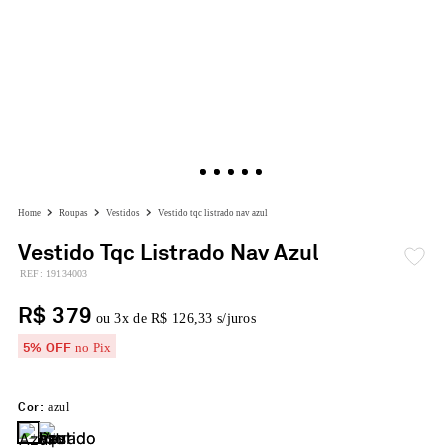
roupas
vestidos
vestido tqc listrado nav azul
Vestido Tqc Listrado Nav Azul
:
19134003
R$ 379
ou
3
x de
R$ 126,33
s/juros
5% OFF
no Pix
Cor:
azul