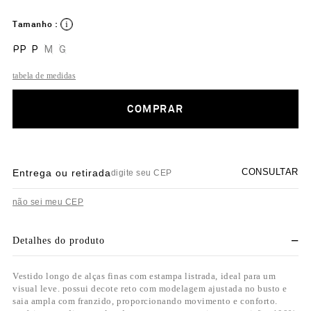
Tamanho :
PP
P
M
G
tabela de medidas
COMPRAR
CONSULTAR
Entrega ou retirada
não sei meu CEP
Detalhes do produto
Vestido longo de alças finas com estampa listrada, ideal para um
visual leve. possui decote reto com modelagem ajustada no busto e
saia ampla com franzido, proporcionando movimento e conforto.