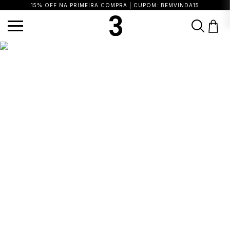
15% OFF NA PRIMEIRA COMPRA | CUPOM: BEMVINDA15
TERMOS MAIS BUSCADOS
1
º
vestido
2
º
blusa
3
º
calça
4
º
saia
5
º
top
6
º
biquini
7
º
short
8
º
camisa
9
º
vestido preto
10
º
vestidos