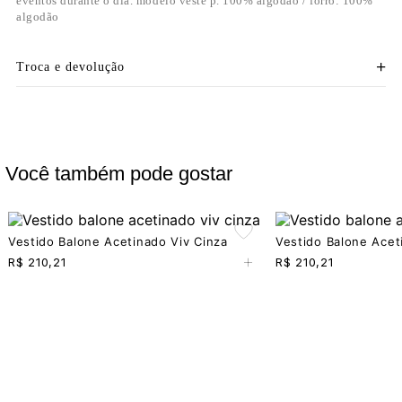
eventos durante o dia. modelo veste p. 100% algodão / forro: 100%
algodão
Troca e devolução
Você também pode gostar
Vestido Balone Acetinado Viv Cinza
Vestido Balone Acet
+
R$
210,21
R$
210,21