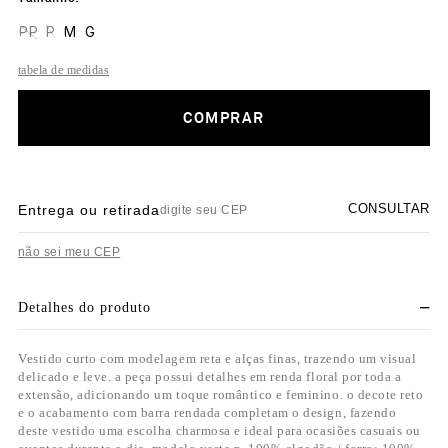
PP
P
M
G
tabela de medidas
COMPRAR
CONSULTAR
Entrega ou retirada
não sei meu CEP
Detalhes do produto
Vestido curto com modelagem reta e alças finas, trazendo um visual
delicado e leve. a peça possui detalhes em renda floral por toda a
extensão, adicionando um toque romântico e feminino. o decote reto
e o acabamento com barra rendada completam o design, fazendo
deste vestido uma escolha charmosa e ideal para ocasiões casuais ou