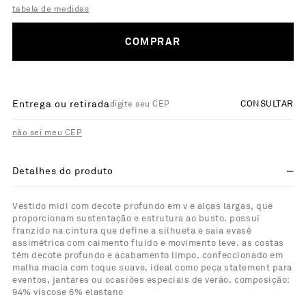
tabela de medidas
COMPRAR
Entrega ou retirada
CONSULTAR
não sei meu CEP
Detalhes do produto
Vestido midi com decote profundo em v e alças largas, que
proporcionam sustentação e estrutura ao busto. possui
franzido na cintura que define a silhueta e saia evasê
assimétrica com caimento fluido e movimento leve. as costas
têm decote profundo e acabamento limpo. confeccionado em
malha macia com toque suave. ideal como peça statement para
eventos, jantares ou ocasiões especiais de verão. composição:
94% viscose 6% elastano