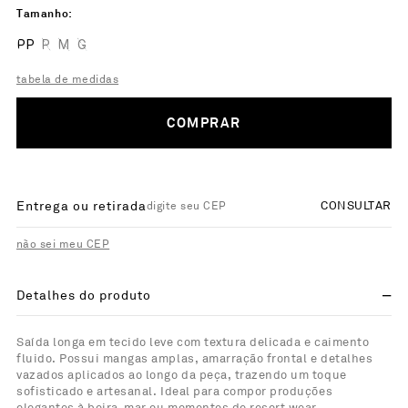
Tamanho
PP
P
M
G
tabela de medidas
COMPRAR
Entrega ou retirada
CONSULTAR
não sei meu CEP
Detalhes do produto
Saída longa em tecido leve com textura delicada e caimento
fluido. Possui mangas amplas, amarração frontal e detalhes
vazados aplicados ao longo da peça, trazendo um toque
sofisticado e artesanal. Ideal para compor produções