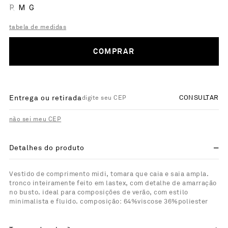
P
M
G
tabela de medidas
COMPRAR
Entrega ou retirada
CONSULTAR
não sei meu CEP
Detalhes do produto
Vestido de comprimento midi, tomara que caia e saia ampla.
tronco inteiramente feito em lastex, com detalhe de amarração
no busto. ideal para composições de verão, com estilo
minimalista e fluido. composição: 64%viscose 36%poliester