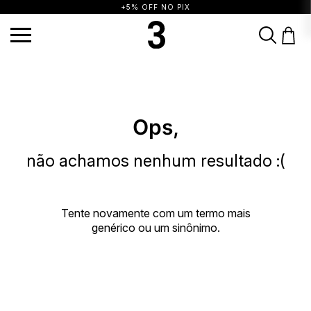
+5% OFF NO PIX
TERMOS MAIS BUSCADOS
1
º
vestido
2
º
calça
3
º
blusa
4
º
saia
5
º
biquini
6
º
top
7
º
short
Ops,
8
º
camisa
9
º
vestido preto
10
º
vestidos
não achamos nenhum resultado :(
Tente novamente com um termo mais
genérico ou um sinônimo.