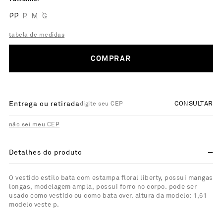
PP
P
M
G
tabela de medidas
COMPRAR
Entrega ou retirada
CONSULTAR
não sei meu CEP
Detalhes do produto
O vestido estilo bata com estampa floral liberty, possui mangas
longas, modelagem ampla, possui forro no corpo. pode ser
usado como vestido ou como bata over. altura da modelo: 1,61
modelo veste p.