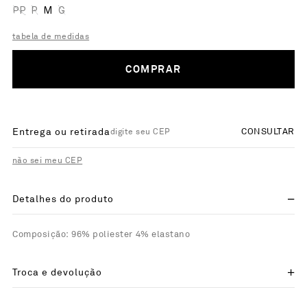
PP
P
M
G
tabela de medidas
COMPRAR
Entrega ou retirada
CONSULTAR
não sei meu CEP
Detalhes do produto
Composição: 96% poliester 4% elastano
Troca e devolução