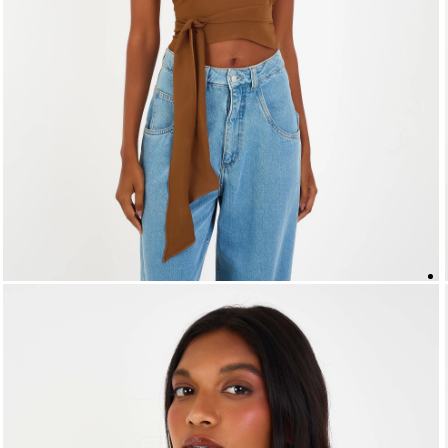
5
º
top
6
º
biquini
7
º
short
8
º
camisa
9
º
vestido preto
10
º
vestidos