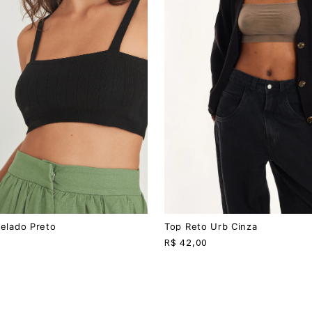
P
M
G
nelado Preto
Top Reto Urb Cinza
R$
42,00