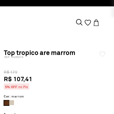
Top tropico are marrom
:
19265079
R$ 179
R$ 107,41
5% OFF
no Pix
Cor:
marrom