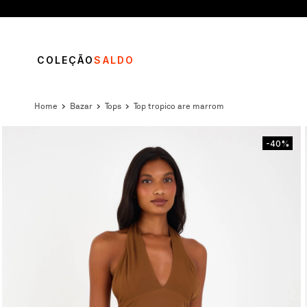
COLEÇÃO
SALDO
bazar
tops
top tropico are marrom
-40%
TERMOS MAIS BUSCADOS
1
º
vestido
2
º
calça
3
º
blusa
4
º
saia