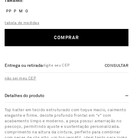
Tamanho
PP
P
M
G
tabela de medidas
COMPRAR
Entrega ou retirada
CONSULTAR
não sei meu CEP
Detalhes do produto
Top halter em tecido estruturado com toque macio, caimento
elegante e firme. decote profundo frontal em “v” com
acabamento limpo e moderno. a peça possui amarração no
pescoço, permitindo ajuste e sustentação personalizada.
comprimento na altura da cintura, perfeito para combinar
com peças de cós alto. um top versátil, ideal tanto para looks