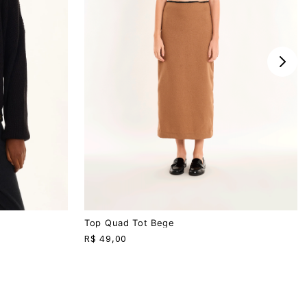
PP
P
M
G
Top Quad Tot Bege
R$
49,00