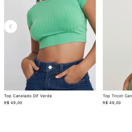
P
M
G
P
M
G
Top Canelado Dif Verde
Top Tricot Ca
R$
49,00
R$
49,00