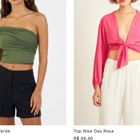
PP
P
M
G
Verde
Top Nise Dax Rosa
R$
49,00