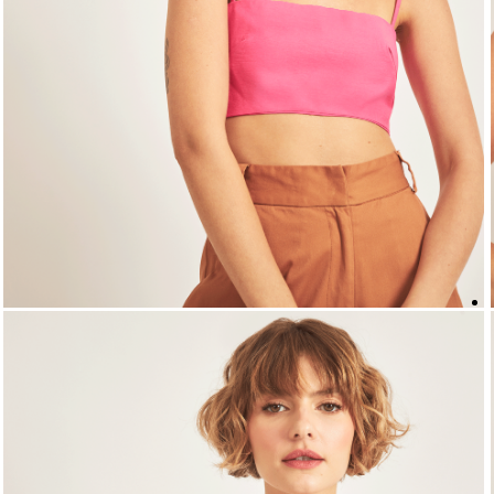
5
º
top
6
º
biquini
7
º
short
8
º
camisa
9
º
vestido preto
10
º
vestidos