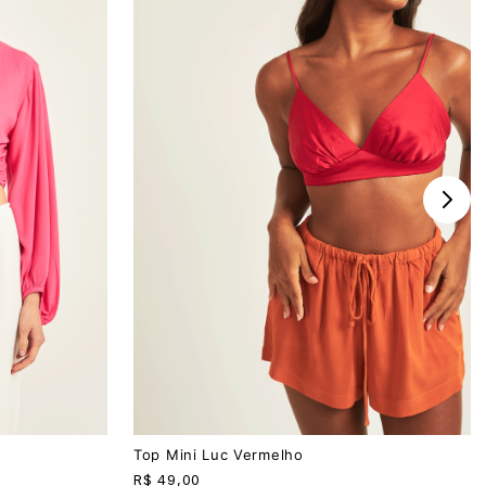
PP
P
M
G
Top Mini Luc Vermelho
R$
49,00