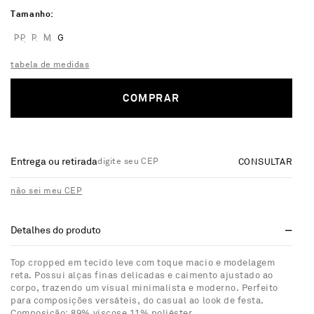
Tamanho
PP
P
M
G
tabela de medidas
COMPRAR
Entrega ou retirada
CONSULTAR
não sei meu CEP
Detalhes do produto
Top cropped em tecido leve com toque macio e modelagem
reta. Possui alças finas delicadas e caimento ajustado ao
corpo, trazendo um visual minimalista e moderno. Perfeito
para composições versáteis, do casual ao look de festa.
Composição: 89% viscose 11% poliéster.