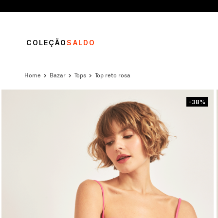
COLEÇÃO
SALDO
bazar
tops
top reto rosa
-38%
TERMOS MAIS BUSCADOS
1
º
vestido
2
º
blusa
3
º
calça
4
º
saia