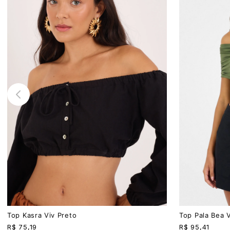
PP
P
M
G
P
M
G
Top Kasra Viv Preto
Top Pala Bea 
R$
75,19
R$
95,41