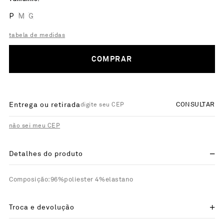
P
M
G
tabela de medidas
COMPRAR
Entrega ou retirada
CONSULTAR
não sei meu CEP
Detalhes do produto
Composição:96%poliester 4%elastano
Troca e devolução