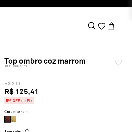
Top ombro coz marrom
:
19844079
R$ 209
R$ 125,41
5% OFF
no Pix
Cor:
marrom
Tamanho :