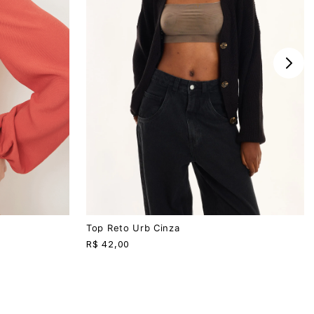
P
M
G
Top Reto Urb Cinza
R$
42,00