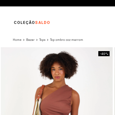
COLEÇÃO
SALDO
bazar
tops
top ombro coz marrom
-40%
TERMOS MAIS BUSCADOS
1
º
vestido
2
º
blusa
3
º
calça
4
º
saia