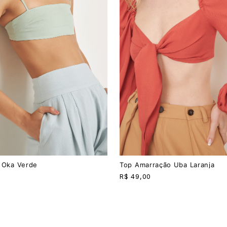
PP
P
M
G
 Oka Verde
Top Amarração Uba Laranja
R$
49,00