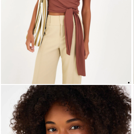
5
º
top
6
º
biquini
7
º
short
8
º
camisa
9
º
vestido preto
10
º
vestidos