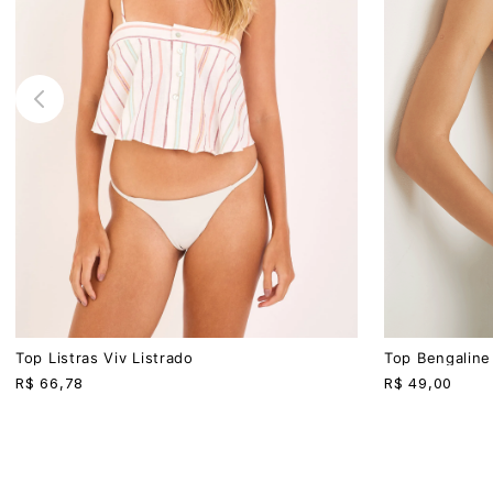
PP
P
M
G
PP
P
M
G
Top Listras Viv Listrado
Top Bengaline
R$
66,78
R$
49,00