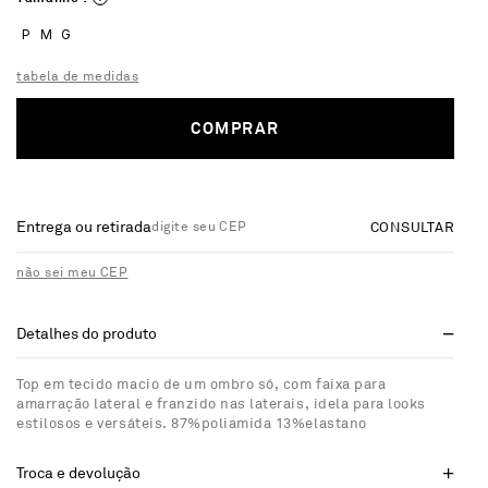
P
M
G
tabela de medidas
COMPRAR
Entrega ou retirada
CONSULTAR
não sei meu CEP
Detalhes do produto
Top em tecido macio de um ombro só, com faixa para
amarração lateral e franzido nas laterais, idela para looks
estilosos e versáteis. 87%poliamida 13%elastano
Troca e devolução