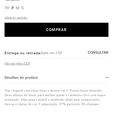
PP
P
M
G
tabela de medidas
COMPRAR
CONSULTAR
Entrega ou retirada
não sei meu CEP
Detalhes do produto
Top cropped com alças finas e decote em V. Possui busto franzido,
faixa abaixo do busto para melhor ajuste e caimento leve com toque
acetinado. Uma peça versátil e moderna, ideal para composições
frescas e cheias de cor. Composição: 97% poliester 3% elastano.