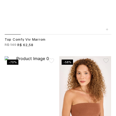
+
Top Comfy Viv Marrom
R$ 149
R$ 62,58
-70%
-58%