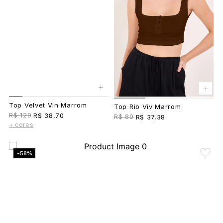
+
+
Top Velvet Vin Marrom
Top Rib Viv Marrom
R$ 129
R$ 38,70
R$ 89
R$ 37,38
+ cores
-58%