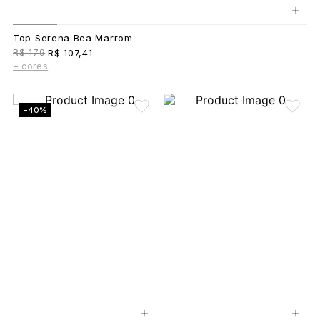
+
Top Serena Bea Marrom
R$ 179
R$ 107,41
+ cores
-40%
+
+