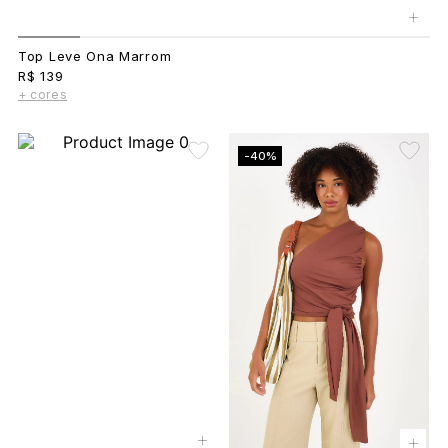
+
Top Leve Ona Marrom
R$ 139
+ cores
-40%
+
+