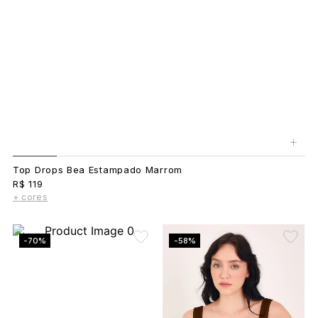
+
Top Drops Bea Estampado Marrom
R$ 119
+ cores
-70%
-58%