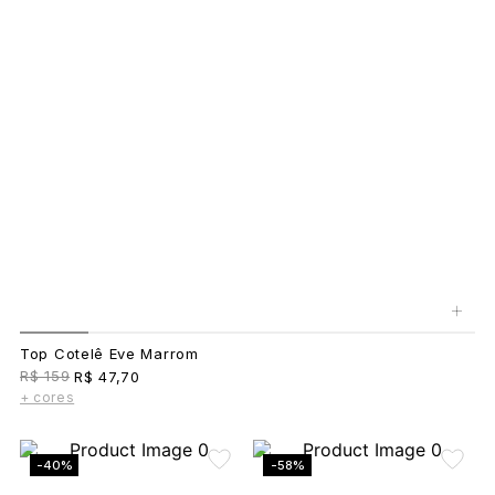
+
Top Cotelê Eve Marrom
R$ 159
R$ 47,70
+ cores
-40%
-58%