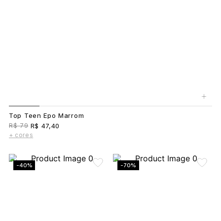
+
Top Teen Epo Marrom
R$ 79
R$ 47,40
+ cores
-40%
-70%