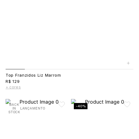
+
Top Franzidos Liz Marrom
R$ 129
+ cores
BACK
-40%
IN
LANÇAMENTO
STOCK