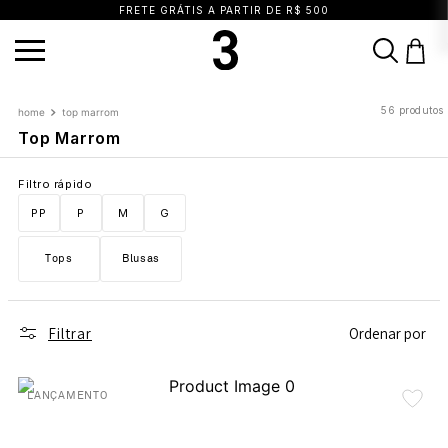
FRETE GRÁTIS A PARTIR DE R$ 500
TERMOS MAIS BUSCADOS
56
produtos
top marrom
1
º
vestido
2
º
blusa
3
º
calça
Top Marrom
4
º
saia
5
º
top
6
º
biquini
7
º
short
Filtro rápido
8
º
camisa
9
º
vestido preto
10
º
vestidos
PP
P
M
G
Tops
Blusas
Filtrar
Ordenar por
LANÇAMENTO