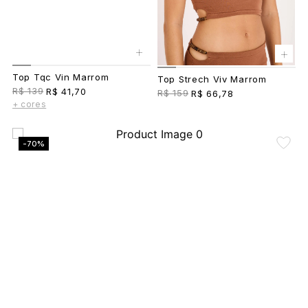
+
+
Top Tqc Vin Marrom
Top Strech Viv Marrom
R$ 139
R$ 41,70
R$ 159
R$ 66,78
+ cores
-70%