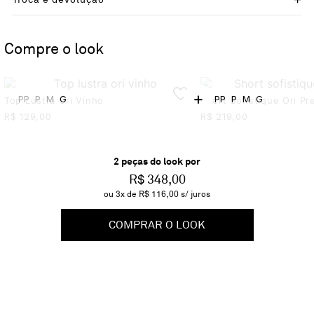
Compre o look
+
PP
P
M
G
PP
P
M
G
Top Lustra Ori Vinho
Short Sofistique Ori Pr
R$
129,00
R$
219,00
2
peça
s
do look por
R$ 348,00
ou
3
x de
R$ 116,00
s/ juros
COMPRAR O LOOK