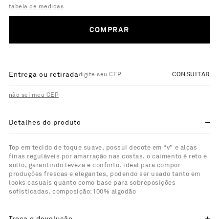
tabela de medidas
COMPRAR
Entrega ou retirada
CONSULTAR
não sei meu CEP
Detalhes do produto
Top em tecido de toque suave, possui decote em “v” e alças
finas reguláveis por amarração nas costas. o caimento é reto e
solto, garantindo leveza e conforto. ideal para compor
produções frescas e elegantes, podendo ser usado tanto em
looks casuais quanto como base para sobreposições
sofisticadas. composição:100% algodão
Troca e devolução