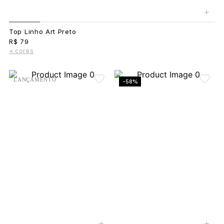
+
Top Linho Art Preto
R$ 79
+ cores
LANÇAMENTO
-58%
+
+