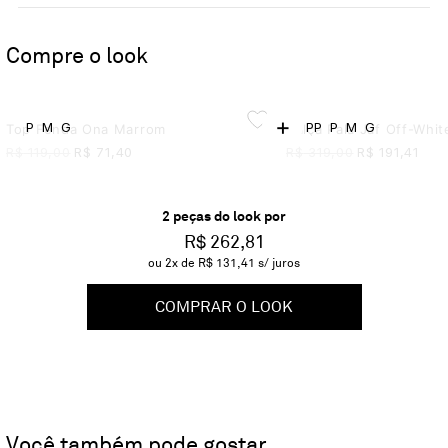
Compre o look
+
P
M
G
PP
P
M
G
Top Fenda Ona Marrom
Calça Pala Jaf Off-Whit
R$
119,00
R$
71,40
R$
319,00
R$
191,41
2
peça
s
do look por
R$ 262,81
ou
2
x de
R$ 131,41
s/ juros
COMPRAR O LOOK
Você também pode gostar