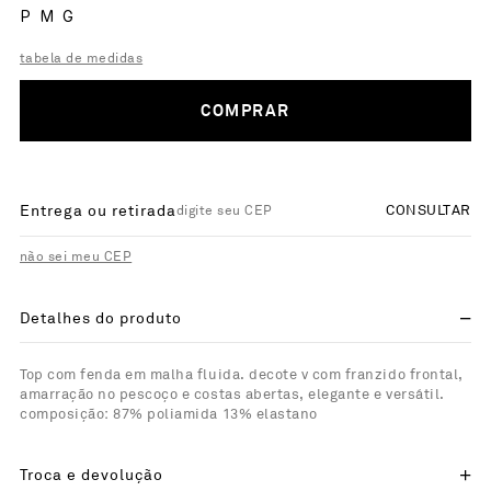
P
M
G
tabela de medidas
COMPRAR
Entrega ou retirada
CONSULTAR
não sei meu CEP
Detalhes do produto
Top com fenda em malha fluida. decote v com franzido frontal,
amarração no pescoço e costas abertas, elegante e versátil.
composição: 87% poliamida 13% elastano
Troca e devolução