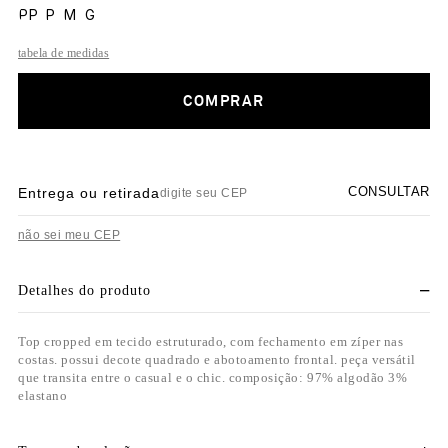
PP
P
M
G
tabela de medidas
COMPRAR
CONSULTAR
Entrega ou retirada
não sei meu CEP
Detalhes do produto
Top cropped em tecido estruturado, com fechamento em zíper nas
costas. possui decote quadrado e abotoamento frontal. peça versátil
que transita entre o casual e o chic. composição: 97% algodão 3%
elastano