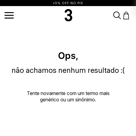
+5% OFF NO PIX
TERMOS MAIS BUSCADOS
1
º
vestido
2
º
blusa
3
º
calça
4
º
saia
5
º
top
6
º
biquini
7
º
short
Ops,
8
º
camisa
9
º
vestido preto
10
º
vestidos
não achamos nenhum resultado :(
Tente novamente com um termo mais
genérico ou um sinônimo.