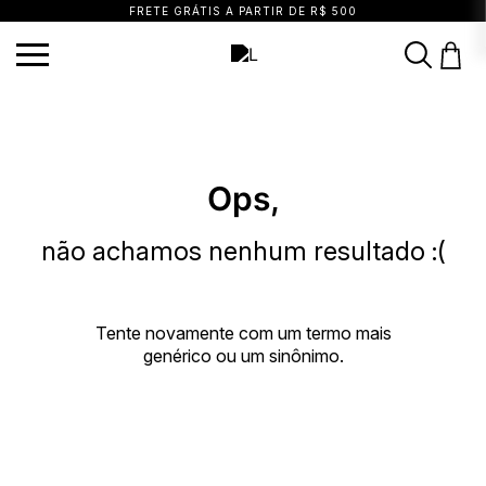
FRETE GRÁTIS A PARTIR DE R$ 500
TERMOS MAIS BUSCADOS
1
º
vestido
2
º
blusa
3
º
calça
4
º
saia
5
º
top
6
º
biquini
7
º
short
Ops,
8
º
camisa
9
º
vestido preto
10
º
vestidos
não achamos nenhum resultado :(
Tente novamente com um termo mais
genérico ou um sinônimo.