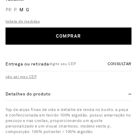
PP
P
M
G
tabela de medidas
COMPRAR
Entrega ou retirada
CONSULTAR
não sei meu CEP
Detalhes do produto
Top de alças finas de viés e detalhe de renda no busto. a peça
é confeccionada em tecido 100% algodão. possui amarração no
pescoço e nas costas, proporcionando um ajuste
personalizado e um visual charmoso. modelo veste p.
composição: 100% poliester / 100% algodão