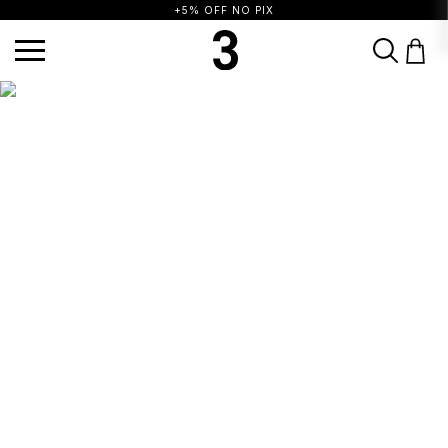
+5% OFF NO PIX
TERMOS MAIS BUSCADOS
1
º
vestido
2
º
calça
3
º
blusa
4
º
saia
5
º
top
6
º
biquini
7
º
short
8
º
camisa
9
º
vestido preto
10
º
vestidos