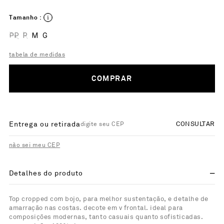
Tamanho :
PP
P
M
G
tabela de medidas
COMPRAR
Entrega ou retirada
CONSULTAR
não sei meu CEP
Detalhes do produto
Top cropped com bojo, para melhor sustentação, e detalhe de
amarração nas costas. decote em v frontal. ideal para
composições modernas, tanto casuais quanto sofisticadas.