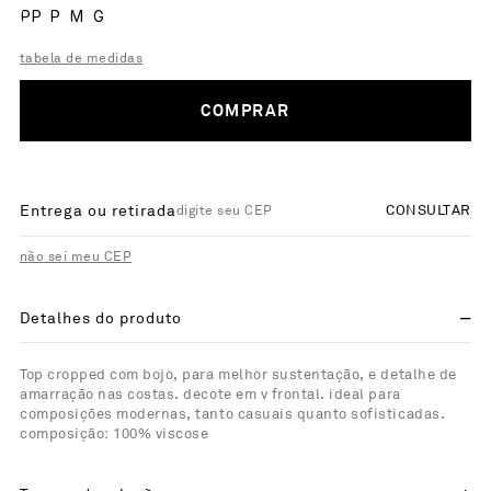
PP
P
M
G
tabela de medidas
COMPRAR
Entrega ou retirada
CONSULTAR
não sei meu CEP
Detalhes do produto
Top cropped com bojo, para melhor sustentação, e detalhe de
amarração nas costas. decote em v frontal. ideal para
composições modernas, tanto casuais quanto sofisticadas.
composição: 100% viscose