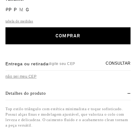
PP
P
M
G
tabela de medidas
COMPRAR
CONSULTAR
Entrega ou retirada
não sei meu CEP
Detalhes do produto
Top estilo triângulo com estética minimalista e toque sofisticado.
Possui alças finas e modelagem ajustável, que valoriza o colo com
leveza e delicadeza. O caimento fluido e o acabamento clean tornam
a peça versátil.