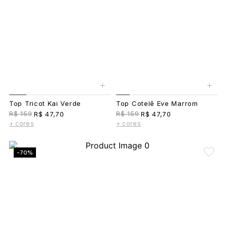
+
+
Top Tricot Kai Verde
Top Cotelê Eve Marrom
R$ 159
R$ 159
R$ 47,70
R$ 47,70
+ cores
+ cores
-70%