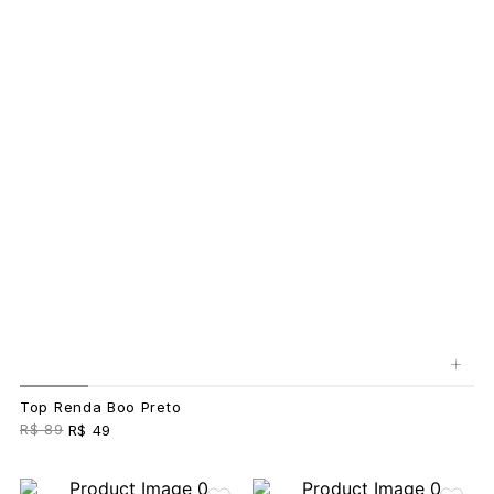
+
Top Renda Boo Preto
R$ 89
R$ 49