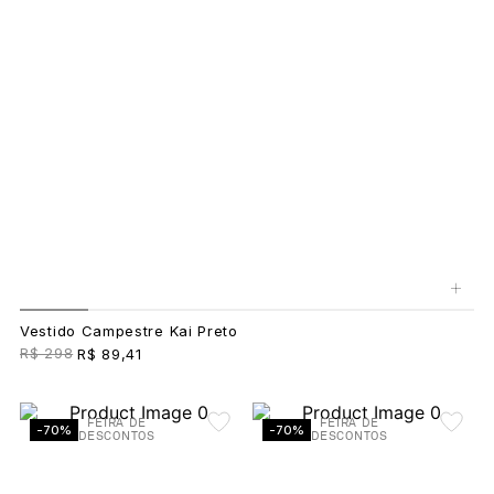
+
Vestido Campestre Kai Preto
R$ 298
R$ 89,41
FEIRA DE
FEIRA DE
-70%
-70%
DESCONTOS
DESCONTOS