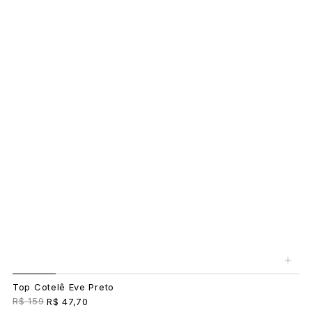
+
Top Cotelê Eve Preto
R$ 159
R$ 47,70