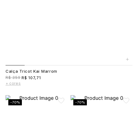
+
Calça Tricot Kai Marrom
R$ 359
R$ 107,71
+ cores
-70%
-70%