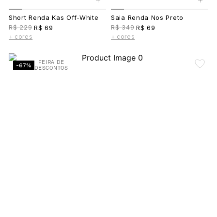
Short Renda Kas Off-White
Saia Renda Nos Preto
R$ 229
R$ 349
R$ 69
R$ 69
+ cores
+ cores
FEIRA DE
-67%
DESCONTOS