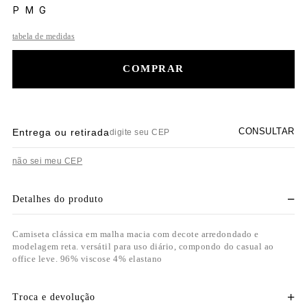
P
M
G
tabela de medidas
COMPRAR
CONSULTAR
Entrega ou retirada
não sei meu CEP
Detalhes do produto
Camiseta clássica em malha macia com decote arredondado e
modelagem reta. versátil para uso diário, compondo do casual ao
office leve. 96% viscose 4% elastano
Troca e devolução