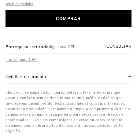
tabela de medidas
COMPRAR
CONSULTAR
Entrega ou retirada
não sei meu CEP
Detalhes do produto
Short com estampa vichy, com modelagem levemente evasê que
garante conforto sem perder a forma. cintura média e cós liso que
favorece um visual polido. fechamento lateral com zíper invisível,
garantindo praticidade e acabamento limpo. o comprimento curto e o
caimento leve tornam a peça perfeita para looks casuais, frescos e
coordenados — seja em composições de verão ou como conjunto
statement com a blusa ou top da mesma linha. composição: 100%
algodão