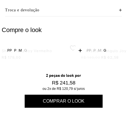
Troca e devolução
Compre o look
+
PP
P
M
G
PP
P
M
G
Short Vichy Joy Vermelho
R$
179,00
R$
149,00
R$
62,58
2
peça
s
do look por
R$ 241,58
ou
2
x de
R$ 120,79
s/ juros
COMPRAR O LOOK