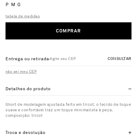
P
M
G
tabela de medidas
COMPRAR
Entrega ou retirada
CONSULTAR
não sei meu CEP
Detalhes do produto
Short de modelagem ajustada feito em tricot. o tecido de toque
suave e confortável traz um toque minimalista à peça.
composição: tricot
Troca e devolução