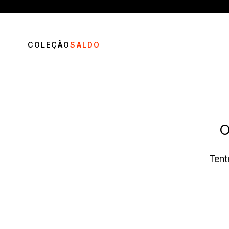
COLEÇÃO
SALDO
O
TERMOS MAIS BUSCADOS
Tent
1
º
vestido
2
º
blusa
3
º
calça
4
º
saia