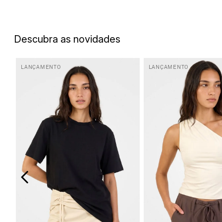
5
º
top
6
º
biquini
Descubra as novidades
7
º
short
8
º
camisa
LANÇAMENTO
LANÇAMENTO
9
º
vestido preto
10
º
vestidos