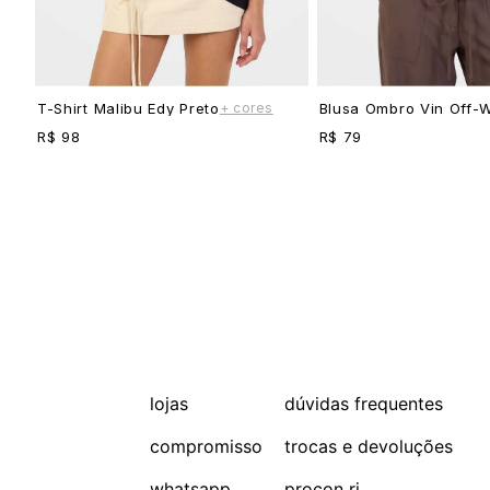
+ cores
T-Shirt Malibu Edy Preto
Blusa Ombro Vin Off-W
R$ 98
R$ 79
lojas
dúvidas frequentes
compromisso
trocas e devoluções
whatsapp
procon rj