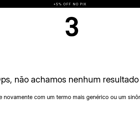
+5% OFF NO PIX
ps, não achamos nenhum resultado 
e novamente com um termo mais genérico ou um sinô