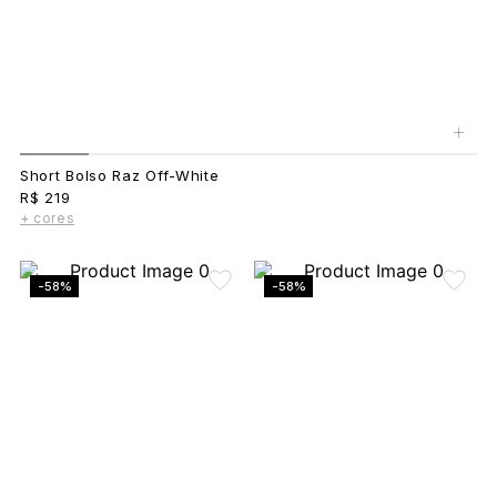
+
Short Bolso Raz Off-White
R$ 219
+ cores
-58%
-58%