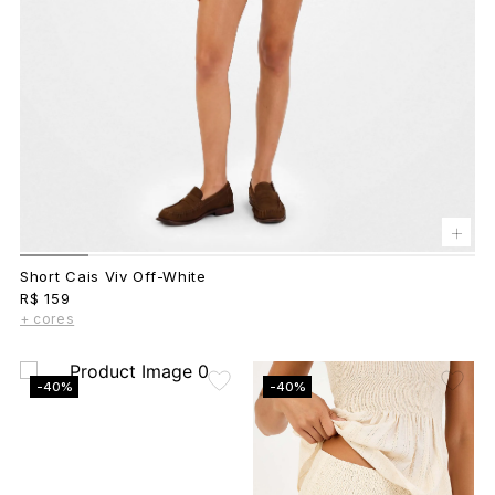
+
Short Cais Viv Off-White
R$ 159
+ cores
-40%
-40%