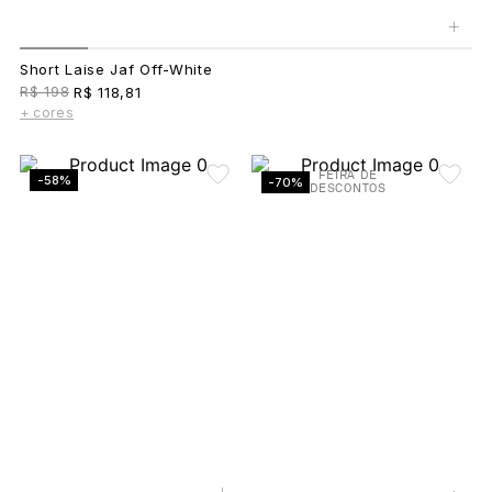
+
Short Laise Jaf Off-White
R$ 198
R$ 118,81
+ cores
FEIRA DE
-58%
-70%
DESCONTOS
+