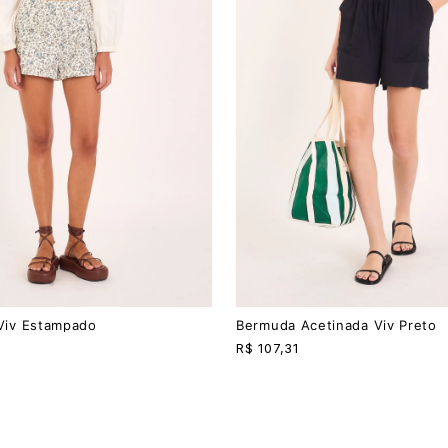
PP
P
M
G
 Viv Estampado
Bermuda Acetinada Viv Preto
R$
107,31