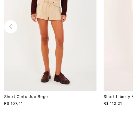
PP
P
M
G
PP
P
M
G
Short Cinto Jue Bege
Short Liberty
R$
107,41
R$
112,21