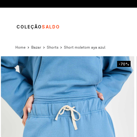
COLEÇÃO
SALDO
bazar
shorts
short moletom aya azul
-70%
TERMOS MAIS BUSCADOS
1
º
vestido
2
º
calça
3
º
blusa
4
º
saia