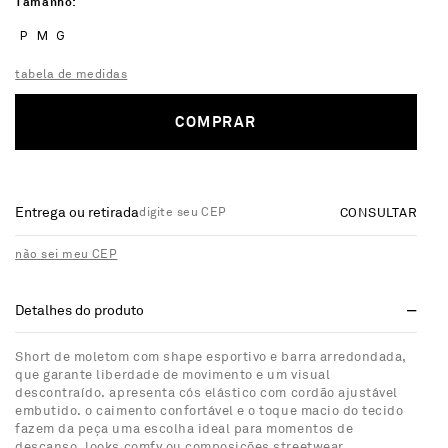
Tamanho
P
M
G
tabela de medidas
COMPRAR
Entrega ou retirada
CONSULTAR
não sei meu CEP
Detalhes do produto
Short de moletom com shape esportivo e barra arredondada,
que garante liberdade de movimento e um visual
descontraído. apresenta cós elástico com cordão ajustável
embutido. o caimento confortável e o toque macio do tecido
fazem da peça uma escolha ideal para momentos de
descanso, looks comfy ou composições streetwear