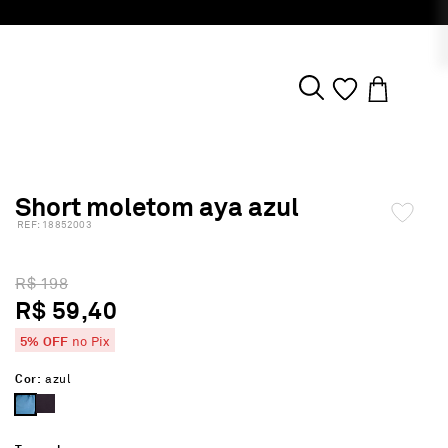
Short moletom aya azul
:
18852003
R$ 198
R$ 59,40
5% OFF
no Pix
Cor:
azul