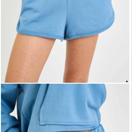
5
º
biquini
6
º
top
7
º
short
8
º
camisa
9
º
vestido preto
10
º
vestidos