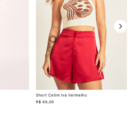
PP
P
M
G
Short Cetim Iva Vermelho
R$
69,00