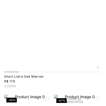
+
Short Listra Sea Marrom
R$ 179
+ cores
FEIRA DE
-40%
-67%
DESCONTOS