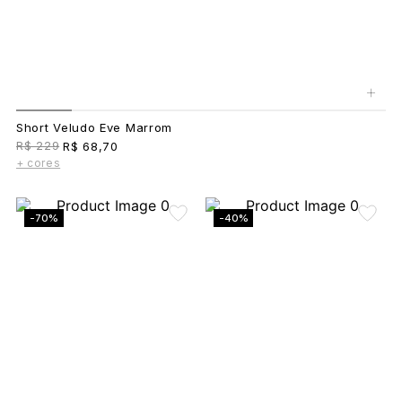
+
Short Veludo Eve Marrom
R$ 229
R$ 68,70
+ cores
-70%
-40%