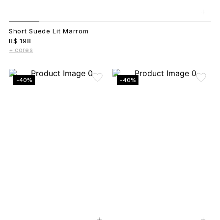
+
Short Suede Lit Marrom
R$ 198
+ cores
-40%
-40%
+
+