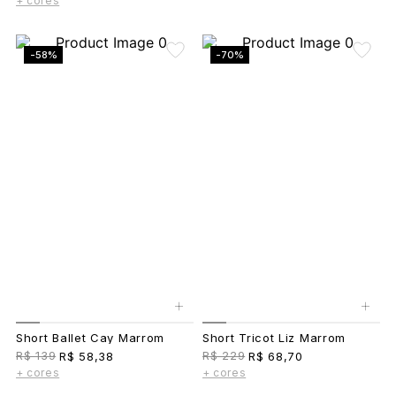
+ cores
-58%
-70%
+
+
Short Ballet Cay Marrom
Short Tricot Liz Marrom
R$ 139
R$ 229
R$ 58,38
R$ 68,70
+ cores
+ cores