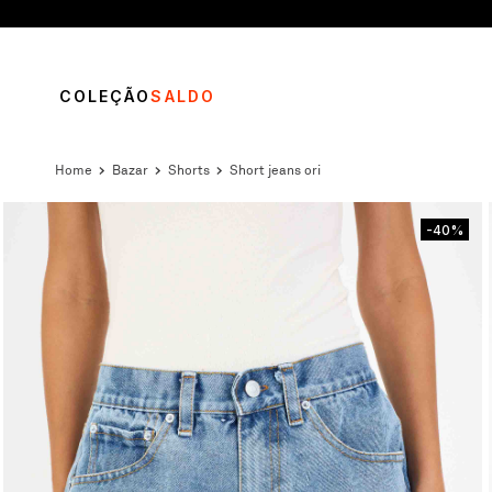
COLEÇÃO
SALDO
bazar
shorts
short jeans ori
-40%
TERMOS MAIS BUSCADOS
1
º
vestido
2
º
calça
3
º
blusa
4
º
saia