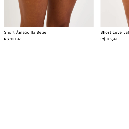
PP
P
M
G
PP
P
M
G
Short Âmago Ila Bege
Short Leve Ja
R$
131,41
R$
95,41