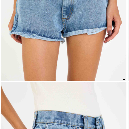
5
º
biquini
6
º
top
7
º
short
8
º
camisa
9
º
vestido preto
10
º
vestidos