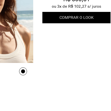
ou
3
x de
R$ 102,27
s/ juros
COMPRAR O LOOK