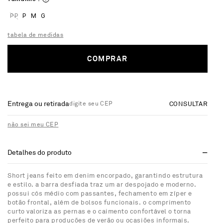
PP
P
M
G
tabela de medidas
COMPRAR
Entrega ou retirada
CONSULTAR
não sei meu CEP
Detalhes do produto
Short jeans feito em denim encorpado, garantindo estrutura
e estilo. a barra desfiada traz um ar despojado e moderno.
possui cós médio com passantes, fechamento em zíper e
botão frontal, além de bolsos funcionais. o comprimento
curto valoriza as pernas e o caimento confortável o torna
perfeito para produções de verão ou ocasiões informais.