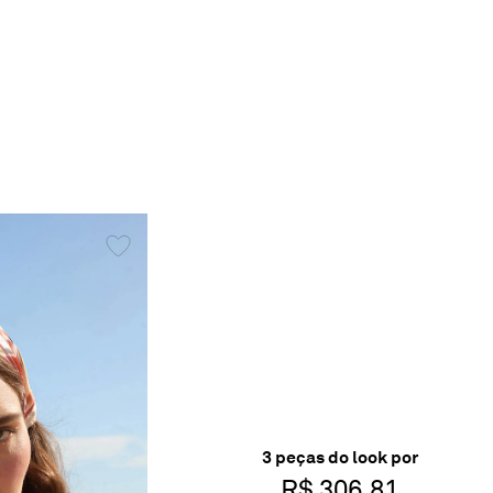
3
peça
s
do look por
R$ 306,81