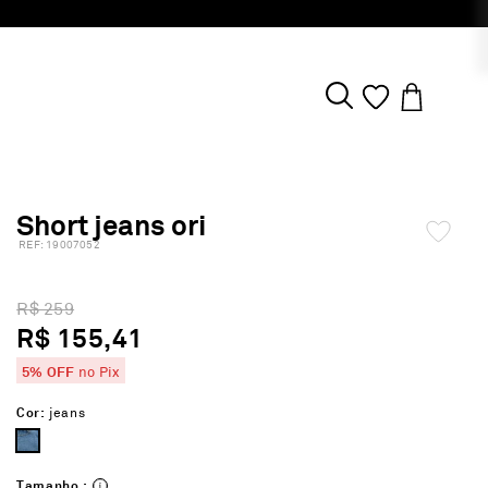
Short jeans ori
:
19007052
R$ 259
R$ 155,41
5% OFF
no Pix
Cor:
jeans
Tamanho :