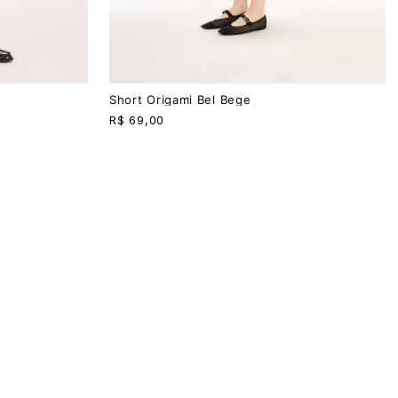
PP
P
M
G
Short Origami Bel Bege
R$
69,00