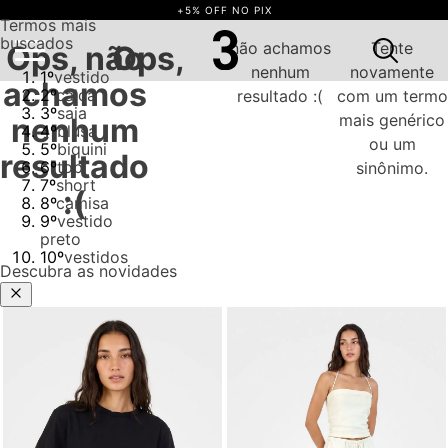
+5% OFF NO PIX
Termos mais
buscados
não achamos
Tente
Ops, não
Ops,
nenhum
novamente
1
º
vestido
achamos
2
º
calça
resultado :(
com um termo
3
º
saia
mais genérico
nenhum
4
º
blusa
ou um
5
º
biquini
resultado
6
º
top
sinônimo.
7
º
short
:(
8
º
camisa
9
º
vestido
preto
10
º
vestidos
Descubra as novidades