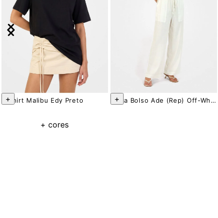
+
+
T-Shirt Malibu Edy Preto
Calça Bolso Ade (rep) Off-White
LANÇAMENTO
LANÇAMENTO
R$ 98
R$ 259
+ cores