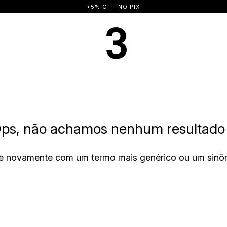
+5% OFF NO PIX
ps, não achamos nenhum resultado 
e novamente com um termo mais genérico ou um sinô