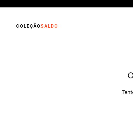
COLEÇÃO
SALDO
O
TERMOS MAIS BUSCADOS
Tent
1
º
vestido
2
º
calça
3
º
blusa
4
º
saia