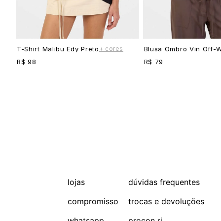
+ cores
T-Shirt Malibu Edy Preto
Blusa Ombro Vin Off-W
R$ 98
R$ 79
lojas
dúvidas frequentes
compromisso
trocas e devoluções
whatsapp
procon rj