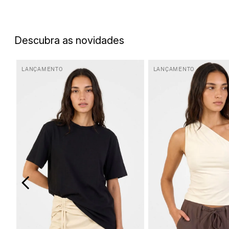
5
º
biquini
6
º
top
Descubra as novidades
7
º
short
8
º
camisa
LANÇAMENTO
LANÇAMENTO
9
º
vestido preto
10
º
vestidos