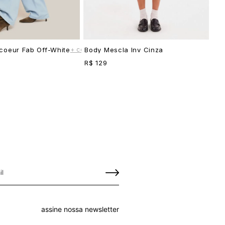
+ cores
coeur Fab Off-White
Body Mescla Inv Cinza
R$ 129
assine nossa newsletter