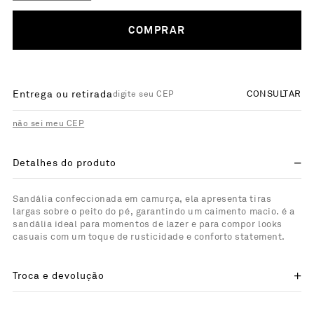
COMPRAR
Entrega ou retirada
CONSULTAR
não sei meu CEP
Detalhes do produto
Sandália confeccionada em camurça, ela apresenta tiras
largas sobre o peito do pé, garantindo um caimento macio. é a
sandália ideal para momentos de lazer e para compor looks
casuais com um toque de rusticidade e conforto statement.
Troca e devolução