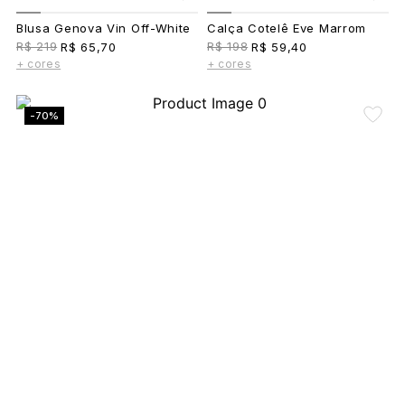
Blusa Genova Vin Off-White
Calça Cotelê Eve Marrom
R$ 219
R$ 198
R$ 65,70
R$ 59,40
+ cores
+ cores
-70%