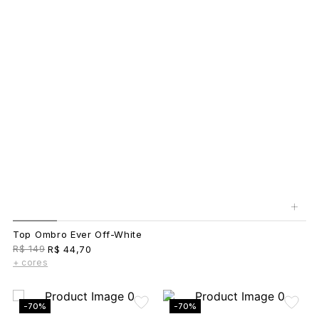
+
Top Ombro Ever Off-White
R$ 149
R$ 44,70
+ cores
-70%
-70%