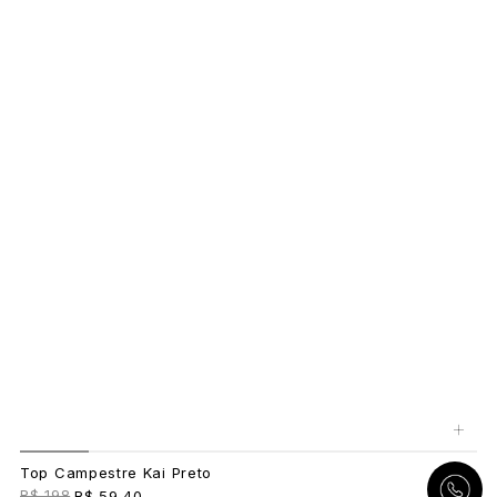
+
Top Campestre Kai Preto
R$ 198
R$ 59,40