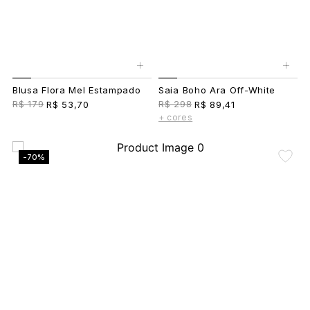
+
+
Blusa Flora Mel Estampado
Saia Boho Ara Off-White
R$ 179
R$ 298
R$ 53,70
R$ 89,41
+ cores
-70%