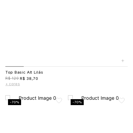
+
Top Basic Alt Lilás
R$ 129
R$ 38,70
+ cores
-70%
-70%