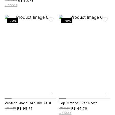
R$ 279
R$ 83,71
+ cores
-70%
-70%
+
+
Vestido Jacquard Riv Azul
Top Ombro Ever Preto
R$ 319
R$ 149
R$ 95,71
R$ 44,70
+ cores