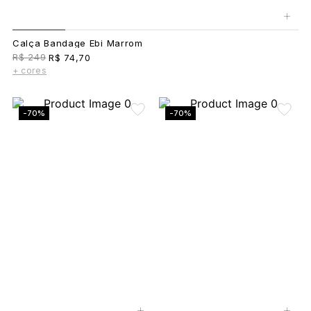
+
Calça Bandage Ebi Marrom
R$ 249
R$ 74,70
+ cores
-70%
-70%
+
+