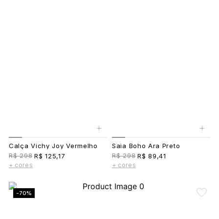
+
+
Calça Vichy Joy Vermelho
Saia Boho Ara Preto
R$ 298
R$ 298
R$ 125,17
R$ 89,41
+ cores
+ cores
-70%