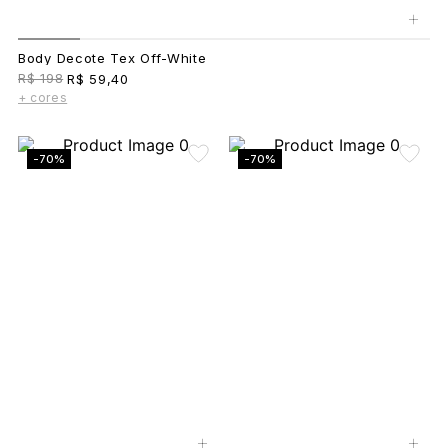
+
Body Decote Tex Off-White
R$ 198
R$ 59,40
+ cores
-70%
-70%
+
+