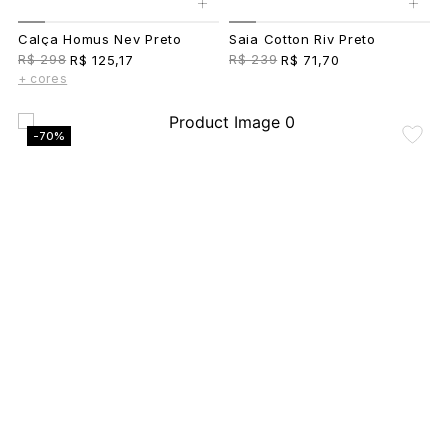
+
+
Calça Homus Nev Preto
Saia Cotton Riv Preto
R$ 298
R$ 239
R$ 125,17
R$ 71,70
+ cores
-70%