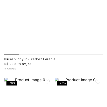
+
Blusa Vichy Inv Xadrez Laranja
R$ 209
R$ 62,70
+ cores
-70%
-70%