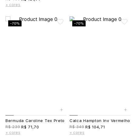
+ cores
-70%
-70%
+
+
Bermuda Caroline Tex Preto
Calca Hampton Inv Vermelho
R$ 239
R$ 349
R$ 71,70
R$ 104,71
+ cores
+ cores