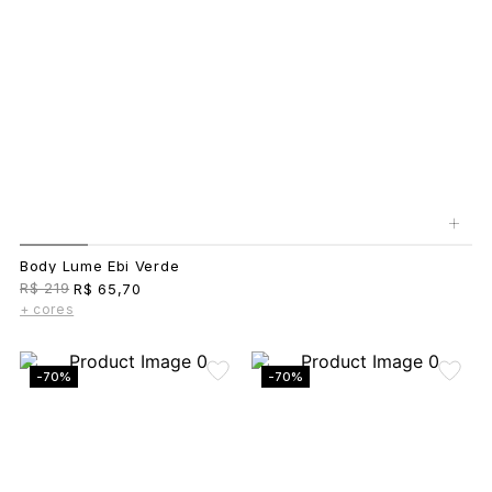
+
Body Lume Ebi Verde
R$ 219
R$ 65,70
+ cores
-70%
-70%