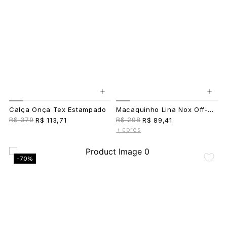
+
+
Calça Onça Tex Estampado
Macaquinho Lina Nox Off-White
R$ 379
R$ 298
R$ 113,71
R$ 89,41
+ cores
-70%