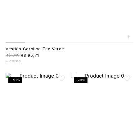
+
Vestido Caroline Tex Verde
R$ 319
R$ 95,71
+ cores
-70%
-70%