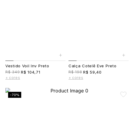
+
+
Vestido Voil Inv Preto
Calça Cotelê Eve Preto
R$ 349
R$ 198
R$ 104,71
R$ 59,40
+ cores
+ cores
-70%