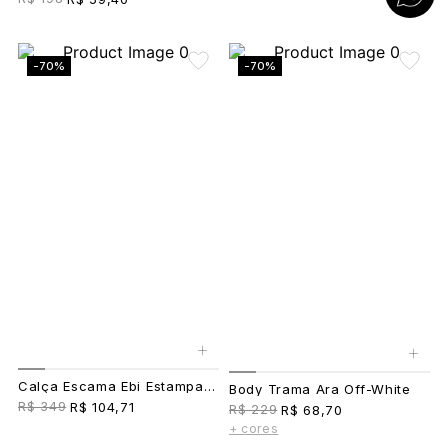
-70%
-70%
+
+
Calça Escama Ebi Estampado
Body Trama Ara Off-White
R$ 349
R$ 104,71
R$ 229
R$ 68,70
+ cores