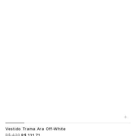
+
Vestido Trama Ara Off-White
R$ 439
R$ 131,71